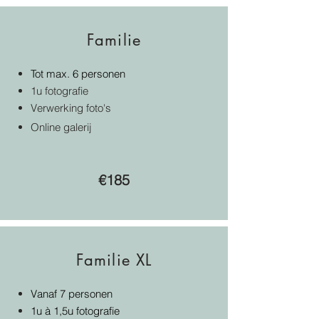
Familie
Tot max. 6 personen
1u fotografie
Verwerking foto's
Online galerij​
€185
Familie XL
Vanaf 7 personen
1u à 1,5u fotografie