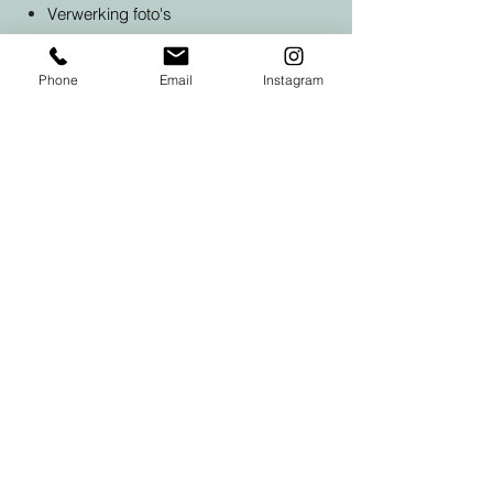
Verwerking foto's
Online galerij​
Phone
Email
Instagram
€225
Bij verplaatsingen >25km
0.35euro/km
Celiendt_Photography@outlook.com
Tel. 0470 36 23 59
Privacybeleid - Algemene voorwaarden
Btw BE
1013.142.531
© 2026 Celiendt_Photography