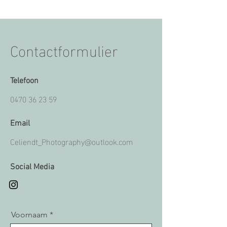
Contactformulier
Telefoon
0470 36 23 59
Email
Celiendt_Photography@outlook.com
Social Media
Voornaam